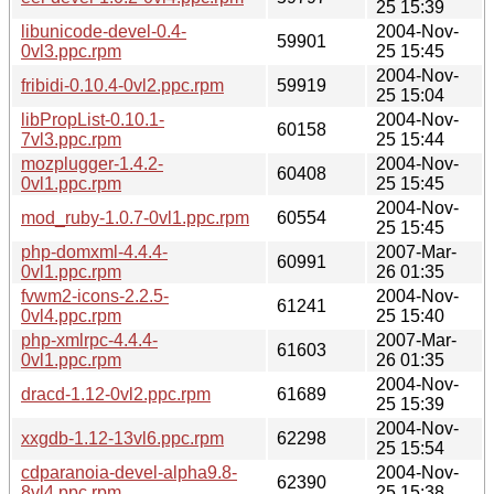
25 15:39
libunicode-devel-0.4-
2004-Nov-
59901
0vl3.ppc.rpm
25 15:45
2004-Nov-
fribidi-0.10.4-0vl2.ppc.rpm
59919
25 15:04
libPropList-0.10.1-
2004-Nov-
60158
7vl3.ppc.rpm
25 15:44
mozplugger-1.4.2-
2004-Nov-
60408
0vl1.ppc.rpm
25 15:45
2004-Nov-
mod_ruby-1.0.7-0vl1.ppc.rpm
60554
25 15:45
php-domxml-4.4.4-
2007-Mar-
60991
0vl1.ppc.rpm
26 01:35
fvwm2-icons-2.2.5-
2004-Nov-
61241
0vl4.ppc.rpm
25 15:40
php-xmlrpc-4.4.4-
2007-Mar-
61603
0vl1.ppc.rpm
26 01:35
2004-Nov-
dracd-1.12-0vl2.ppc.rpm
61689
25 15:39
2004-Nov-
xxgdb-1.12-13vl6.ppc.rpm
62298
25 15:54
cdparanoia-devel-alpha9.8-
2004-Nov-
62390
8vl4.ppc.rpm
25 15:38