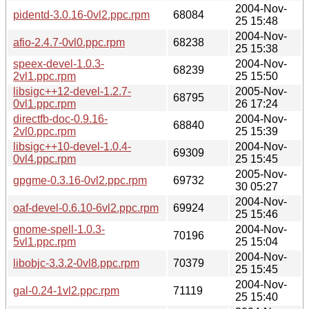
2004-Nov-
pidentd-3.0.16-0vl2.ppc.rpm
68084
25 15:48
2004-Nov-
afio-2.4.7-0vl0.ppc.rpm
68238
25 15:38
speex-devel-1.0.3-
2004-Nov-
68239
2vl1.ppc.rpm
25 15:50
libsigc++12-devel-1.2.7-
2005-Nov-
68795
0vl1.ppc.rpm
26 17:24
directfb-doc-0.9.16-
2004-Nov-
68840
2vl0.ppc.rpm
25 15:39
libsigc++10-devel-1.0.4-
2004-Nov-
69309
0vl4.ppc.rpm
25 15:45
2005-Nov-
gpgme-0.3.16-0vl2.ppc.rpm
69732
30 05:27
2004-Nov-
oaf-devel-0.6.10-6vl2.ppc.rpm
69924
25 15:46
gnome-spell-1.0.3-
2004-Nov-
70196
5vl1.ppc.rpm
25 15:04
2004-Nov-
libobjc-3.3.2-0vl8.ppc.rpm
70379
25 15:45
2004-Nov-
gal-0.24-1vl2.ppc.rpm
71119
25 15:40