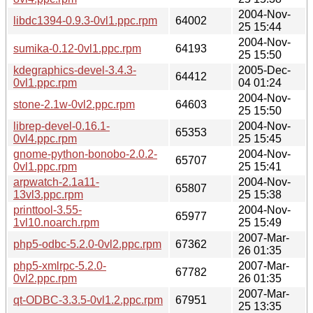
2004-Nov-
libdc1394-0.9.3-0vl1.ppc.rpm
64002
25 15:44
2004-Nov-
sumika-0.12-0vl1.ppc.rpm
64193
25 15:50
kdegraphics-devel-3.4.3-
2005-Dec-
64412
0vl1.ppc.rpm
04 01:24
2004-Nov-
stone-2.1w-0vl2.ppc.rpm
64603
25 15:50
librep-devel-0.16.1-
2004-Nov-
65353
0vl4.ppc.rpm
25 15:45
gnome-python-bonobo-2.0.2-
2004-Nov-
65707
0vl1.ppc.rpm
25 15:41
arpwatch-2.1a11-
2004-Nov-
65807
13vl3.ppc.rpm
25 15:38
printtool-3.55-
2004-Nov-
65977
1vl10.noarch.rpm
25 15:49
2007-Mar-
php5-odbc-5.2.0-0vl2.ppc.rpm
67362
26 01:35
php5-xmlrpc-5.2.0-
2007-Mar-
67782
0vl2.ppc.rpm
26 01:35
2007-Mar-
qt-ODBC-3.3.5-0vl1.2.ppc.rpm
67951
25 13:35