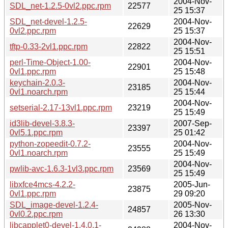
2004-Nov-
SDL_net-1.2.5-0vl2.ppc.rpm
22577
25 15:37
SDL_net-devel-1.2.5-
2004-Nov-
22629
0vl2.ppc.rpm
25 15:37
2004-Nov-
tftp-0.33-2vl1.ppc.rpm
22822
25 15:51
perl-Time-Object-1.00-
2004-Nov-
22901
0vl1.ppc.rpm
25 15:48
keychain-2.0.3-
2004-Nov-
23185
0vl1.noarch.rpm
25 15:44
2004-Nov-
setserial-2.17-13vl1.ppc.rpm
23219
25 15:49
id3lib-devel-3.8.3-
2007-Sep-
23397
0vl5.1.ppc.rpm
25 01:42
python-zopeedit-0.7.2-
2004-Nov-
23555
0vl1.noarch.rpm
25 15:49
2004-Nov-
pwlib-avc-1.6.3-1vl3.ppc.rpm
23569
25 15:49
libxfce4mcs-4.2.2-
2005-Jun-
23875
0vl1.ppc.rpm
29 09:20
SDL_image-devel-1.2.4-
2005-Nov-
24857
0vl0.2.ppc.rpm
26 13:30
libcapplet0-devel-1.4.0.1-
2004-Nov-