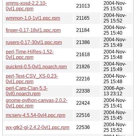
xmms-xosd-2.2.10-
2004-Nov-
21013
0vl1.ppc.rpm
25 15:53
2004-Nov-
wmmon-1.0-1vl1.ppc.rpm
21165
25 15:52
2004-Nov-
finger-0.17-18vl1.ppc.rpm
21184
25 15:40
2004-Nov-
rusers-0.17-30vl1.ppc.rpm
21386
25 15:49
perl-Time-HiRes-1.52-
2004-Nov-
21618
0vl1.ppc.rpm
25 15:48
2004-Nov-
quickml-0.5-0vl1.noarch.rpm
21826
25 15:49
perl-Text-CSV_XS-0.23-
2004-Nov-
22216
0vl1.ppc.rpm
25 15:48
perl-Carp-Clan-5.3-
2006-Apr-
22338
0vl0.noarch.rpm
13 23:12
gnome-python-canvas-2.0.2-
2004-Nov-
22424
0vl1.ppc.rpm
25 15:41
2004-Nov-
mcserv-4.5.54-0vl4.ppc.rpm
22516
25 15:45
2004-Nov-
wx-gtk2-gl-2.4.2-0vl1.ppc.rpm
22536
25 15:52