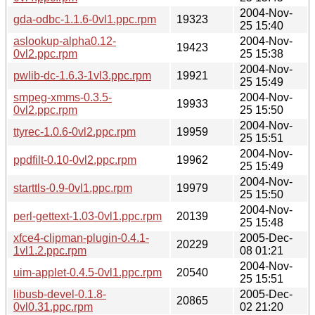
2004-Nov-
gda-odbc-1.1.6-0vl1.ppc.rpm
19323
25 15:40
aslookup-alpha0.12-
2004-Nov-
19423
0vl2.ppc.rpm
25 15:38
2004-Nov-
pwlib-dc-1.6.3-1vl3.ppc.rpm
19921
25 15:49
smpeg-xmms-0.3.5-
2004-Nov-
19933
0vl2.ppc.rpm
25 15:50
2004-Nov-
ttyrec-1.0.6-0vl2.ppc.rpm
19959
25 15:51
2004-Nov-
ppdfilt-0.10-0vl2.ppc.rpm
19962
25 15:49
2004-Nov-
starttls-0.9-0vl1.ppc.rpm
19979
25 15:50
2004-Nov-
perl-gettext-1.03-0vl1.ppc.rpm
20139
25 15:48
xfce4-clipman-plugin-0.4.1-
2005-Dec-
20229
1vl1.2.ppc.rpm
08 01:21
2004-Nov-
uim-applet-0.4.5-0vl1.ppc.rpm
20540
25 15:51
libusb-devel-0.1.8-
2005-Dec-
20865
0vl0.31.ppc.rpm
02 21:20