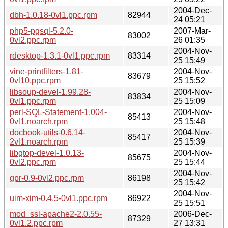
2004-Dec-
dbh-1.0.18-0vl1.ppc.rpm
82944
24 05:21
php5-pgsql-5.2.0-
2007-Mar-
83002
0vl2.ppc.rpm
26 01:35
2004-Nov-
rdesktop-1.3.1-0vl1.ppc.rpm
83314
25 15:49
vine-printfilters-1.81-
2004-Nov-
83679
0vl10.ppc.rpm
25 15:52
libsoup-devel-1.99.28-
2004-Nov-
83834
0vl1.ppc.rpm
25 15:09
perl-SQL-Statement-1.004-
2004-Nov-
85413
0vl1.noarch.rpm
25 15:48
docbook-utils-0.6.14-
2004-Nov-
85417
2vl1.noarch.rpm
25 15:39
libgtop-devel-1.0.13-
2004-Nov-
85675
0vl2.ppc.rpm
25 15:44
2004-Nov-
gpr-0.9-0vl2.ppc.rpm
86198
25 15:42
2004-Nov-
uim-xim-0.4.5-0vl1.ppc.rpm
86922
25 15:51
mod_ssl-apache2-2.0.55-
2006-Dec-
87329
0vl1.2.ppc.rpm
27 13:31