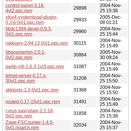
control-panel-3.18-
2004-Nov-
29898
4vl2.ppc.rpm
25 15:38
xfce4-systemload-plugin-
2005-Dec-
29933
0.3.6-0vl1.ppc.rpm
08 01:21
libdc1394-devel-0.9.3-
2004-Nov-
29960
0vl1.ppc.rpm
25 15:44
2004-Nov-
rskkserv-2.94.13-0vl1.ppc.rpm
30115
25 15:49
libgnomemm-2.0.1-
2005-Nov-
30864
0vl2.ppc.rpm
30 09:24
2004-Nov-
pwlib-v4l-1.6.3-1vl3.ppc.rpm
31087
25 15:49
telnet-server-0.17.x-
2004-Nov-
31208
30vl1.ppc.rpm
25 15:50
2004-Nov-
skktools-1.0-0vl1.ppc.rpm
31368
25 15:50
2004-Nov-
routed-0.17-15vl1.ppc.rpm
31491
25 15:49
cyrus-sasl-plain-2.1.18-
2004-Nov-
31858
0vl2.ppc.rpm
25 15:38
Zope-FSCounter-1.4.0-
2004-Nov-
32034
0vl1.noarch.rpm
25 15:37