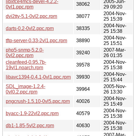
libxfce4mcs-devel-4.2.2-
2005-Jun-
38062
0vl1.ppc.rpm
29 09:20
2004-Nov-
dvi2tty-5.1-0vl2.ppc.rpm
38077
25 15:39
2004-Nov-
darts-0.2-0vl2.ppc.rpm
38335
25 15:38
2004-Nov-
tftp-server-0.33-2vl1.ppc.rpm
38890
25 15:51
php5-snmp-5.2.0-
2007-Mar-
39240
0vl2.ppc.rpm
26 01:35
cleanfeed-0.95.7b-
2004-Nov-
39578
19vl1.noarch.rpm
25 15:38
2004-Nov-
libavc1394-0.4.1-0vl1.ppc.rpm
39930
25 15:44
SDL_image-1.2.4-
2005-Nov-
39964
0vl0.2.ppc.rpm
26 13:30
2004-Nov-
pngcrush-1.5.10-0vl5.ppc.rpm
40026
25 15:49
2004-Nov-
byacc-1.9-22vl2.ppc.rpm
40579
25 15:38
2004-Nov-
db1-1.85-5vl2.ppc.rpm
40630
25 15:38
2007-Mar-