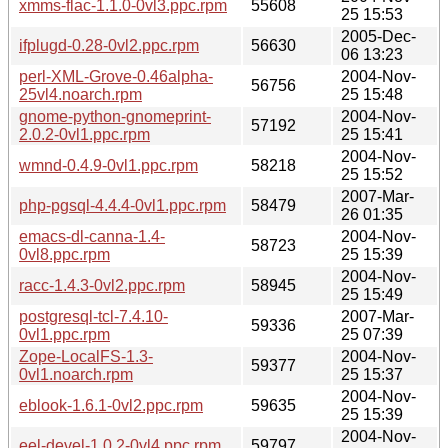
xmms-flac-1.1.0-0vl3.ppc.rpm
55608
25 15:53
2005-Dec-
ifplugd-0.28-0vl2.ppc.rpm
56630
06 13:23
perl-XML-Grove-0.46alpha-
2004-Nov-
56756
25vl4.noarch.rpm
25 15:48
gnome-python-gnomeprint-
2004-Nov-
57192
2.0.2-0vl1.ppc.rpm
25 15:41
2004-Nov-
wmnd-0.4.9-0vl1.ppc.rpm
58218
25 15:52
2007-Mar-
php-pgsql-4.4.4-0vl1.ppc.rpm
58479
26 01:35
emacs-dl-canna-1.4-
2004-Nov-
58723
0vl8.ppc.rpm
25 15:39
2004-Nov-
racc-1.4.3-0vl2.ppc.rpm
58945
25 15:49
postgresql-tcl-7.4.10-
2007-Mar-
59336
0vl1.ppc.rpm
25 07:39
Zope-LocalFS-1.3-
2004-Nov-
59377
0vl1.noarch.rpm
25 15:37
2004-Nov-
eblook-1.6.1-0vl2.ppc.rpm
59635
25 15:39
2004-Nov-
eel-devel-1.0.2-0vl4.ppc.rpm
59797