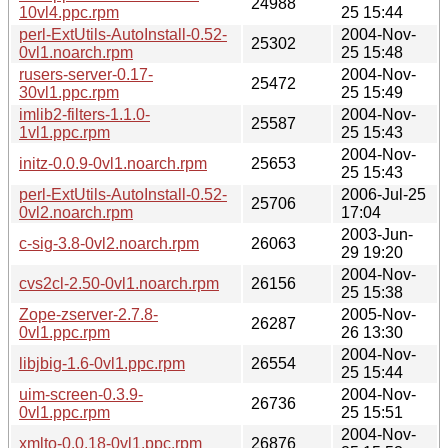
24988
10vl4.ppc.rpm
25 15:44
perl-ExtUtils-AutoInstall-0.52-
2004-Nov-
25302
0vl1.noarch.rpm
25 15:48
rusers-server-0.17-
2004-Nov-
25472
30vl1.ppc.rpm
25 15:49
imlib2-filters-1.1.0-
2004-Nov-
25587
1vl1.ppc.rpm
25 15:43
2004-Nov-
initz-0.0.9-0vl1.noarch.rpm
25653
25 15:43
perl-ExtUtils-AutoInstall-0.52-
2006-Jul-25
25706
0vl2.noarch.rpm
17:04
2003-Jun-
c-sig-3.8-0vl2.noarch.rpm
26063
29 19:20
2004-Nov-
cvs2cl-2.50-0vl1.noarch.rpm
26156
25 15:38
Zope-zserver-2.7.8-
2005-Nov-
26287
0vl1.ppc.rpm
26 13:30
2004-Nov-
libjbig-1.6-0vl1.ppc.rpm
26554
25 15:44
uim-screen-0.3.9-
2004-Nov-
26736
0vl1.ppc.rpm
25 15:51
2004-Nov-
xmlto-0.0.18-0vl1.ppc.rpm
26876