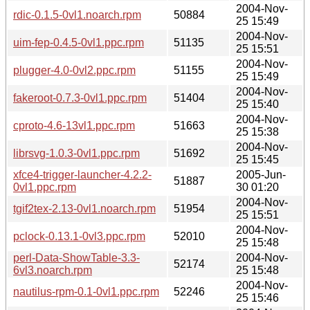
2004-Nov-
rdic-0.1.5-0vl1.noarch.rpm
50884
25 15:49
2004-Nov-
uim-fep-0.4.5-0vl1.ppc.rpm
51135
25 15:51
2004-Nov-
plugger-4.0-0vl2.ppc.rpm
51155
25 15:49
2004-Nov-
fakeroot-0.7.3-0vl1.ppc.rpm
51404
25 15:40
2004-Nov-
cproto-4.6-13vl1.ppc.rpm
51663
25 15:38
2004-Nov-
librsvg-1.0.3-0vl1.ppc.rpm
51692
25 15:45
xfce4-trigger-launcher-4.2.2-
2005-Jun-
51887
0vl1.ppc.rpm
30 01:20
2004-Nov-
tgif2tex-2.13-0vl1.noarch.rpm
51954
25 15:51
2004-Nov-
pclock-0.13.1-0vl3.ppc.rpm
52010
25 15:48
perl-Data-ShowTable-3.3-
2004-Nov-
52174
6vl3.noarch.rpm
25 15:48
2004-Nov-
nautilus-rpm-0.1-0vl1.ppc.rpm
52246
25 15:46