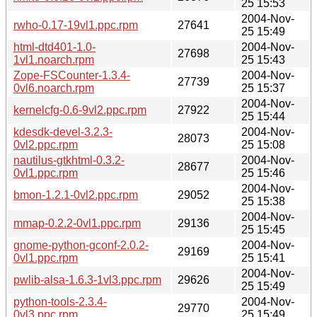
25 15:53
2004-Nov-
rwho-0.17-19vl1.ppc.rpm
27641
25 15:49
html-dtd401-1.0-
2004-Nov-
27698
1vl1.noarch.rpm
25 15:43
Zope-FSCounter-1.3.4-
2004-Nov-
27739
0vl6.noarch.rpm
25 15:37
2004-Nov-
kernelcfg-0.6-9vl2.ppc.rpm
27922
25 15:44
kdesdk-devel-3.2.3-
2004-Nov-
28073
0vl2.ppc.rpm
25 15:08
nautilus-gtkhtml-0.3.2-
2004-Nov-
28677
0vl1.ppc.rpm
25 15:46
2004-Nov-
bmon-1.2.1-0vl2.ppc.rpm
29052
25 15:38
2004-Nov-
mmap-0.2.2-0vl1.ppc.rpm
29136
25 15:45
gnome-python-gconf-2.0.2-
2004-Nov-
29169
0vl1.ppc.rpm
25 15:41
2004-Nov-
pwlib-alsa-1.6.3-1vl3.ppc.rpm
29626
25 15:49
python-tools-2.3.4-
2004-Nov-
29770
0vl3.ppc.rpm
25 15:49