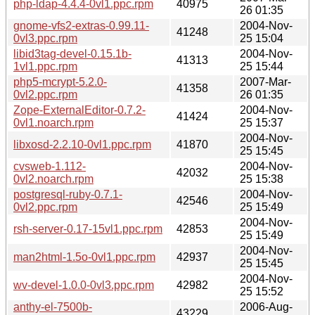
php-ldap-4.4.4-0vl1.ppc.rpm
40975
26 01:35
gnome-vfs2-extras-0.99.11-
2004-Nov-
41248
0vl3.ppc.rpm
25 15:04
libid3tag-devel-0.15.1b-
2004-Nov-
41313
1vl1.ppc.rpm
25 15:44
php5-mcrypt-5.2.0-
2007-Mar-
41358
0vl2.ppc.rpm
26 01:35
Zope-ExternalEditor-0.7.2-
2004-Nov-
41424
0vl1.noarch.rpm
25 15:37
2004-Nov-
libxosd-2.2.10-0vl1.ppc.rpm
41870
25 15:45
cvsweb-1.112-
2004-Nov-
42032
0vl2.noarch.rpm
25 15:38
postgresql-ruby-0.7.1-
2004-Nov-
42546
0vl2.ppc.rpm
25 15:49
2004-Nov-
rsh-server-0.17-15vl1.ppc.rpm
42853
25 15:49
2004-Nov-
man2html-1.5o-0vl1.ppc.rpm
42937
25 15:45
2004-Nov-
wv-devel-1.0.0-0vl3.ppc.rpm
42982
25 15:52
anthy-el-7500b-
2006-Aug-
43229