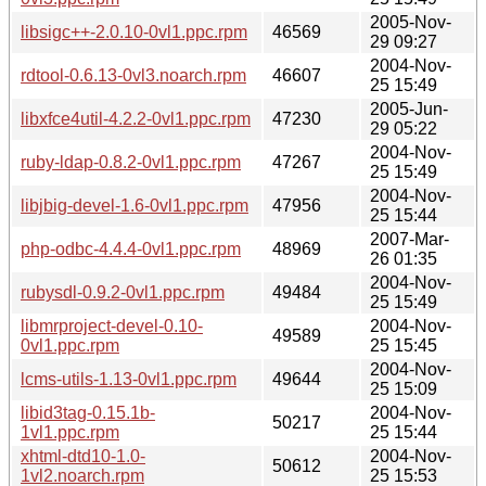
2005-Nov-
libsigc++-2.0.10-0vl1.ppc.rpm
46569
29 09:27
2004-Nov-
rdtool-0.6.13-0vl3.noarch.rpm
46607
25 15:49
2005-Jun-
libxfce4util-4.2.2-0vl1.ppc.rpm
47230
29 05:22
2004-Nov-
ruby-ldap-0.8.2-0vl1.ppc.rpm
47267
25 15:49
2004-Nov-
libjbig-devel-1.6-0vl1.ppc.rpm
47956
25 15:44
2007-Mar-
php-odbc-4.4.4-0vl1.ppc.rpm
48969
26 01:35
2004-Nov-
rubysdl-0.9.2-0vl1.ppc.rpm
49484
25 15:49
libmrproject-devel-0.10-
2004-Nov-
49589
0vl1.ppc.rpm
25 15:45
2004-Nov-
lcms-utils-1.13-0vl1.ppc.rpm
49644
25 15:09
libid3tag-0.15.1b-
2004-Nov-
50217
1vl1.ppc.rpm
25 15:44
xhtml-dtd10-1.0-
2004-Nov-
50612
1vl2.noarch.rpm
25 15:53