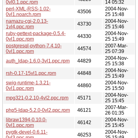
0vl0.1.ppc.rpm
14 05:32
perl-XML-RSS-1.02-
2004-Nov-
43506
0vl1.noarch.rpm
25 15:48
namazu-cgi-2.0.13-
2004-Nov-
43730
1vl4.ppc.rpm
25 15:46
ruby-gettext-package-0.5.4-
2004-Nov-
44330
0vl1.ppc.rpm
25 15:49
postgresql-python-7.4.10-
2007-Mar-
44574
0vl1.ppc.rpm
25 07:39
2004-Nov-
auth_ldap-1.6.0-3vl1.ppc.rpm
44829
25 15:38
2004-Nov-
rsh-0.17-15vl1.ppc.rpm
44848
25 15:49
swig-runtime-1.3.21-
2004-Nov-
44860
0vl1.ppc.rpm
25 15:50
2004-Nov-
mpg321-0.2.10-4vl2.ppc.rpm
45171
25 15:45
2007-Mar-
php5-ldap-5.2.0-0vl2.ppc.rpm
46121
26 01:35
libraw1394-0.10.0-
2004-Nov-
46142
0vl1.ppc.rpm
25 15:45
pygtk-devel-0.6.11-
2004-Nov-
46253
0vl3.ppc.rpm
25 15:49