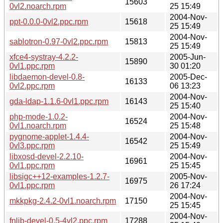
15603
0vl2.noarch.rpm
25 15:49
2004-Nov-
ppt-0.0.0-0vl2.ppc.rpm
15618
25 15:49
2004-Nov-
sablotron-0.97-0vl2.ppc.rpm
15813
25 15:49
xfce4-systray-4.2.2-
2005-Jun-
15890
0vl1.ppc.rpm
30 01:20
libdaemon-devel-0.8-
2005-Dec-
16133
0vl2.ppc.rpm
06 13:23
2004-Nov-
gda-ldap-1.1.6-0vl1.ppc.rpm
16143
25 15:40
php-mode-1.0.2-
2004-Nov-
16524
0vl1.noarch.rpm
25 15:48
pygnome-applet-1.4.4-
2004-Nov-
16542
0vl3.ppc.rpm
25 15:49
libxosd-devel-2.2.10-
2004-Nov-
16961
0vl1.ppc.rpm
25 15:45
libsigc++12-examples-1.2.7-
2005-Nov-
16975
0vl1.ppc.rpm
26 17:24
2004-Nov-
mkkpkg-2.4.2-0vl1.noarch.rpm
17150
25 15:45
2004-Nov-
fnlib-devel-0.5-4vl2.ppc.rpm
17288