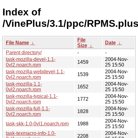
Index of
/VinePlus/3.1/ppc/RPMS.plus
File
File Name
↓
Date
↓
Size
↓
Parent directory/
-
-
task-mozilla-devel-1.1-
2004-Nov-
1459
0vl2.noarch.rpm
25 15:50
task-mozilla-webdevel-1.1-
2004-Nov-
1539
0vl2.noarch.rpm
25 15:50
task-mozilla-1.1-
2004-Nov-
1652
0vl2.noarch.rpm
25 15:50
task-mozilla-typical-1.1-
2004-Nov-
1772
0vl2.noarch.rpm
25 15:50
task-mozilla-full-1.1-
2004-Nov-
1828
0vl2.noarch.rpm
25 15:50
2004-Nov-
task-skk-1.0-0vl1.noarch.rpm
1988
25 15:50
task-texmacro-info-1.0-
2004-Nov-
2208