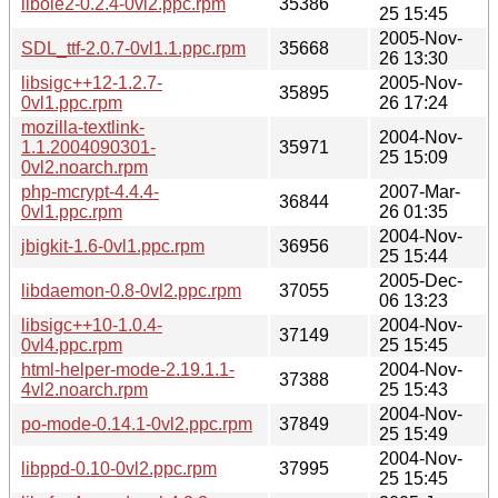
libole2-0.2.4-0vl2.ppc.rpm
35386
25 15:45
2005-Nov-
SDL_ttf-2.0.7-0vl1.1.ppc.rpm
35668
26 13:30
libsigc++12-1.2.7-
2005-Nov-
35895
0vl1.ppc.rpm
26 17:24
mozilla-textlink-
2004-Nov-
1.1.2004090301-
35971
25 15:09
0vl2.noarch.rpm
php-mcrypt-4.4.4-
2007-Mar-
36844
0vl1.ppc.rpm
26 01:35
2004-Nov-
jbigkit-1.6-0vl1.ppc.rpm
36956
25 15:44
2005-Dec-
libdaemon-0.8-0vl2.ppc.rpm
37055
06 13:23
libsigc++10-1.0.4-
2004-Nov-
37149
0vl4.ppc.rpm
25 15:45
html-helper-mode-2.19.1.1-
2004-Nov-
37388
4vl2.noarch.rpm
25 15:43
2004-Nov-
po-mode-0.14.1-0vl2.ppc.rpm
37849
25 15:49
2004-Nov-
libppd-0.10-0vl2.ppc.rpm
37995
25 15:45