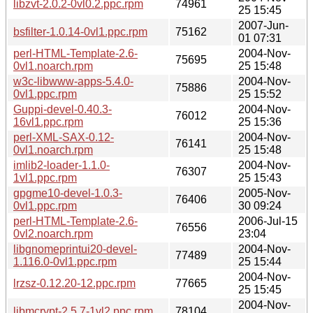
libzvt-2.0.2-0vl0.2.ppc.rpm
74961
25 15:45
2007-Jun-
bsfilter-1.0.14-0vl1.ppc.rpm
75162
01 07:31
perl-HTML-Template-2.6-
2004-Nov-
75695
0vl1.noarch.rpm
25 15:48
w3c-libwww-apps-5.4.0-
2004-Nov-
75886
0vl1.ppc.rpm
25 15:52
Guppi-devel-0.40.3-
2004-Nov-
76012
16vl1.ppc.rpm
25 15:36
perl-XML-SAX-0.12-
2004-Nov-
76141
0vl1.noarch.rpm
25 15:48
imlib2-loader-1.1.0-
2004-Nov-
76307
1vl1.ppc.rpm
25 15:43
gpgme10-devel-1.0.3-
2005-Nov-
76406
0vl1.ppc.rpm
30 09:24
perl-HTML-Template-2.6-
2006-Jul-15
76556
0vl2.noarch.rpm
23:04
libgnomeprintui20-devel-
2004-Nov-
77489
1.116.0-0vl1.ppc.rpm
25 15:44
2004-Nov-
lrzsz-0.12.20-12.ppc.rpm
77665
25 15:45
2004-Nov-
libmcrypt-2.5.7-1vl2.ppc.rpm
78104