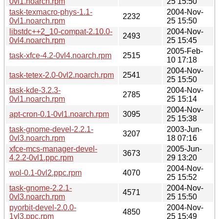
0vl1.noarch.rpm
25 15:50
task-texmacro-phys-1.1-
2004-Nov-
2232
0vl1.noarch.rpm
25 15:50
libstdc++2_10-compat-2.10.0-
2004-Nov-
2493
0vl4.noarch.rpm
25 15:45
2005-Feb-
task-xfce-4.2-0vl4.noarch.rpm
2515
10 17:18
2004-Nov-
task-tetex-2.0-0vl2.noarch.rpm
2541
25 15:50
task-kde-3.2.3-
2004-Nov-
2785
0vl1.noarch.rpm
25 15:14
2004-Nov-
apt-cron-0.1-0vl1.noarch.rpm
3095
25 15:38
task-gnome-devel-2.2.1-
2003-Jun-
3207
0vl3.noarch.rpm
18 07:16
xfce-mcs-manager-devel-
2005-Jun-
3673
4.2.2-0vl1.ppc.rpm
29 13:20
2004-Nov-
wol-0.1-0vl2.ppc.rpm
4070
25 15:52
task-gnome-2.2.1-
2004-Nov-
4571
0vl3.noarch.rpm
25 15:50
pyorbit-devel-2.0.0-
2004-Nov-
4850
1vl3.ppc.rpm
25 15:49