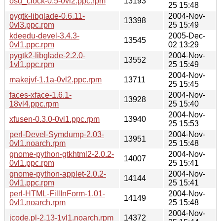
osd_clock-0.5-0vl2.ppc.rpm
13193
25 15:48
pygtk-libglade-0.6.11-
2004-Nov-
13398
0vl3.ppc.rpm
25 15:49
kdeedu-devel-3.4.3-
2005-Dec-
13545
0vl1.ppc.rpm
02 13:29
pygtk2-libglade-2.2.0-
2004-Nov-
13552
1vl1.ppc.rpm
25 15:49
2004-Nov-
makejvf-1.1a-0vl2.ppc.rpm
13711
25 15:45
faces-xface-1.6.1-
2004-Nov-
13928
18vl4.ppc.rpm
25 15:40
2004-Nov-
xfusen-0.3.0-0vl1.ppc.rpm
13940
25 15:53
perl-Devel-Symdump-2.03-
2004-Nov-
13951
0vl1.noarch.rpm
25 15:48
gnome-python-gtkhtml2-2.0.2-
2004-Nov-
14007
0vl1.ppc.rpm
25 15:41
gnome-python-applet-2.0.2-
2004-Nov-
14144
0vl1.ppc.rpm
25 15:41
perl-HTML-FillInForm-1.01-
2004-Nov-
14149
0vl1.noarch.rpm
25 15:48
2004-Nov-
jcode.pl-2.13-1vl1.noarch.rpm
14372