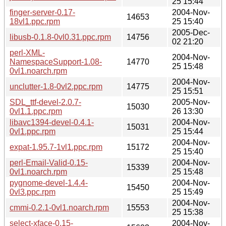
25 15:44
finger-server-0.17-
2004-Nov-
14653
18vl1.ppc.rpm
25 15:40
2005-Dec-
libusb-0.1.8-0vl0.31.ppc.rpm
14756
02 21:20
perl-XML-
2004-Nov-
NamespaceSupport-1.08-
14770
25 15:48
0vl1.noarch.rpm
2004-Nov-
unclutter-1.8-0vl2.ppc.rpm
14775
25 15:51
SDL_ttf-devel-2.0.7-
2005-Nov-
15030
0vl1.1.ppc.rpm
26 13:30
libavc1394-devel-0.4.1-
2004-Nov-
15031
0vl1.ppc.rpm
25 15:44
2004-Nov-
expat-1.95.7-1vl1.ppc.rpm
15172
25 15:40
perl-Email-Valid-0.15-
2004-Nov-
15339
0vl1.noarch.rpm
25 15:48
pygnome-devel-1.4.4-
2004-Nov-
15450
0vl3.ppc.rpm
25 15:49
2004-Nov-
cmmi-0.2.1-0vl1.noarch.rpm
15553
25 15:38
select-xface-0.15-
2004-Nov-