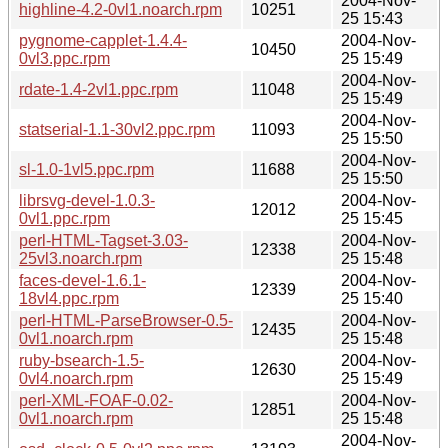
2004-Nov-
highline-4.2-0vl1.noarch.rpm
10251
25 15:43
pygnome-capplet-1.4.4-
2004-Nov-
10450
0vl3.ppc.rpm
25 15:49
2004-Nov-
rdate-1.4-2vl1.ppc.rpm
11048
25 15:49
2004-Nov-
statserial-1.1-30vl2.ppc.rpm
11093
25 15:50
2004-Nov-
sl-1.0-1vl5.ppc.rpm
11688
25 15:50
librsvg-devel-1.0.3-
2004-Nov-
12012
0vl1.ppc.rpm
25 15:45
perl-HTML-Tagset-3.03-
2004-Nov-
12338
25vl3.noarch.rpm
25 15:48
faces-devel-1.6.1-
2004-Nov-
12339
18vl4.ppc.rpm
25 15:40
perl-HTML-ParseBrowser-0.5-
2004-Nov-
12435
0vl1.noarch.rpm
25 15:48
ruby-bsearch-1.5-
2004-Nov-
12630
0vl4.noarch.rpm
25 15:49
perl-XML-FOAF-0.02-
2004-Nov-
12851
0vl1.noarch.rpm
25 15:48
2004-Nov-