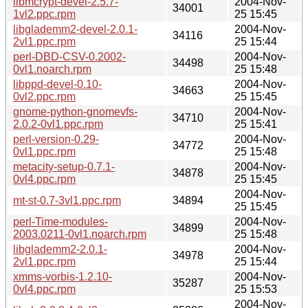
libmcrypt-devel-2.5.7-
2004-Nov-
34001
1vl2.ppc.rpm
25 15:45
libglademm2-devel-2.0.1-
2004-Nov-
34116
2vl1.ppc.rpm
25 15:44
perl-DBD-CSV-0.2002-
2004-Nov-
34498
0vl1.noarch.rpm
25 15:48
libppd-devel-0.10-
2004-Nov-
34663
0vl2.ppc.rpm
25 15:45
gnome-python-gnomevfs-
2004-Nov-
34710
2.0.2-0vl1.ppc.rpm
25 15:41
perl-version-0.29-
2004-Nov-
34772
0vl1.ppc.rpm
25 15:48
metacity-setup-0.7.1-
2004-Nov-
34878
0vl4.ppc.rpm
25 15:45
2004-Nov-
mt-st-0.7-3vl1.ppc.rpm
34894
25 15:45
perl-Time-modules-
2004-Nov-
34899
2003.0211-0vl1.noarch.rpm
25 15:48
libglademm2-2.0.1-
2004-Nov-
34978
2vl1.ppc.rpm
25 15:44
xmms-vorbis-1.2.10-
2004-Nov-
35287
0vl4.ppc.rpm
25 15:53
2004-Nov-