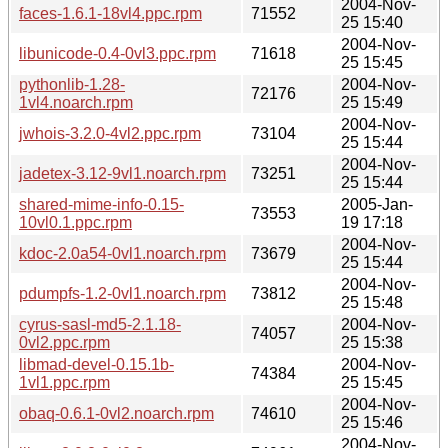
2004-Nov-
faces-1.6.1-18vl4.ppc.rpm
71552
25 15:40
2004-Nov-
libunicode-0.4-0vl3.ppc.rpm
71618
25 15:45
pythonlib-1.28-
2004-Nov-
72176
1vl4.noarch.rpm
25 15:49
2004-Nov-
jwhois-3.2.0-4vl2.ppc.rpm
73104
25 15:44
2004-Nov-
jadetex-3.12-9vl1.noarch.rpm
73251
25 15:44
shared-mime-info-0.15-
2005-Jan-
73553
10vl0.1.ppc.rpm
19 17:18
2004-Nov-
kdoc-2.0a54-0vl1.noarch.rpm
73679
25 15:44
2004-Nov-
pdumpfs-1.2-0vl1.noarch.rpm
73812
25 15:48
cyrus-sasl-md5-2.1.18-
2004-Nov-
74057
0vl2.ppc.rpm
25 15:38
libmad-devel-0.15.1b-
2004-Nov-
74384
1vl1.ppc.rpm
25 15:45
2004-Nov-
obaq-0.6.1-0vl2.noarch.rpm
74610
25 15:46
2004-Nov-