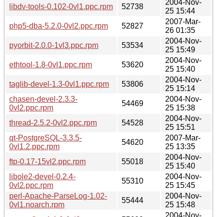
2004-Nov-
libdv-tools-0.102-0vl1.ppc.rpm
52738
25 15:44
2007-Mar-
php5-dba-5.2.0-0vl2.ppc.rpm
52827
26 01:35
2004-Nov-
pyorbit-2.0.0-1vl3.ppc.rpm
53534
25 15:49
2004-Nov-
ethtool-1.8-0vl1.ppc.rpm
53620
25 15:40
2004-Nov-
taglib-devel-1.3-0vl1.ppc.rpm
53806
25 15:14
chasen-devel-2.3.3-
2004-Nov-
54469
0vl2.ppc.rpm
25 15:38
2004-Nov-
thread-2.5.2-0vl2.ppc.rpm
54528
25 15:51
qt-PostgreSQL-3.3.5-
2007-Mar-
54620
0vl1.2.ppc.rpm
25 13:35
2004-Nov-
ftp-0.17-15vl2.ppc.rpm
55018
25 15:40
libole2-devel-0.2.4-
2004-Nov-
55310
0vl2.ppc.rpm
25 15:45
perl-Apache-ParseLog-1.02-
2004-Nov-
55444
0vl1.noarch.rpm
25 15:48
2004-Nov-