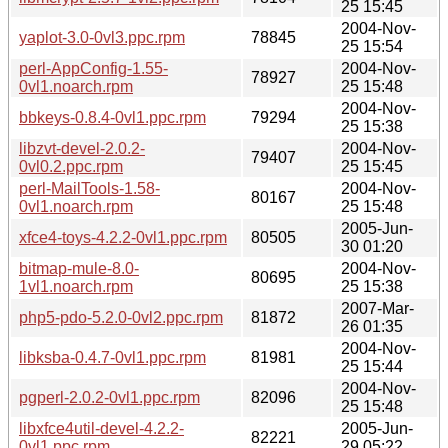
25 15:45
2004-Nov-
yaplot-3.0-0vl3.ppc.rpm
78845
25 15:54
perl-AppConfig-1.55-
2004-Nov-
78927
0vl1.noarch.rpm
25 15:48
2004-Nov-
bbkeys-0.8.4-0vl1.ppc.rpm
79294
25 15:38
libzvt-devel-2.0.2-
2004-Nov-
79407
0vl0.2.ppc.rpm
25 15:45
perl-MailTools-1.58-
2004-Nov-
80167
0vl1.noarch.rpm
25 15:48
2005-Jun-
xfce4-toys-4.2.2-0vl1.ppc.rpm
80505
30 01:20
bitmap-mule-8.0-
2004-Nov-
80695
1vl1.noarch.rpm
25 15:38
2007-Mar-
php5-pdo-5.2.0-0vl2.ppc.rpm
81872
26 01:35
2004-Nov-
libksba-0.4.7-0vl1.ppc.rpm
81981
25 15:44
2004-Nov-
pgperl-2.0.2-0vl1.ppc.rpm
82096
25 15:48
libxfce4util-devel-4.2.2-
2005-Jun-
82221
0vl1.ppc.rpm
29 05:22