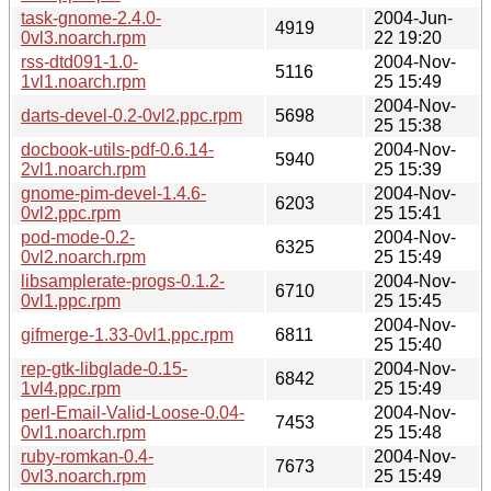
task-gnome-2.4.0-
2004-Jun-
4919
0vl3.noarch.rpm
22 19:20
rss-dtd091-1.0-
2004-Nov-
5116
1vl1.noarch.rpm
25 15:49
2004-Nov-
darts-devel-0.2-0vl2.ppc.rpm
5698
25 15:38
docbook-utils-pdf-0.6.14-
2004-Nov-
5940
2vl1.noarch.rpm
25 15:39
gnome-pim-devel-1.4.6-
2004-Nov-
6203
0vl2.ppc.rpm
25 15:41
pod-mode-0.2-
2004-Nov-
6325
0vl2.noarch.rpm
25 15:49
libsamplerate-progs-0.1.2-
2004-Nov-
6710
0vl1.ppc.rpm
25 15:45
2004-Nov-
gifmerge-1.33-0vl1.ppc.rpm
6811
25 15:40
rep-gtk-libglade-0.15-
2004-Nov-
6842
1vl4.ppc.rpm
25 15:49
perl-Email-Valid-Loose-0.04-
2004-Nov-
7453
0vl1.noarch.rpm
25 15:48
ruby-romkan-0.4-
2004-Nov-
7673
0vl3.noarch.rpm
25 15:49