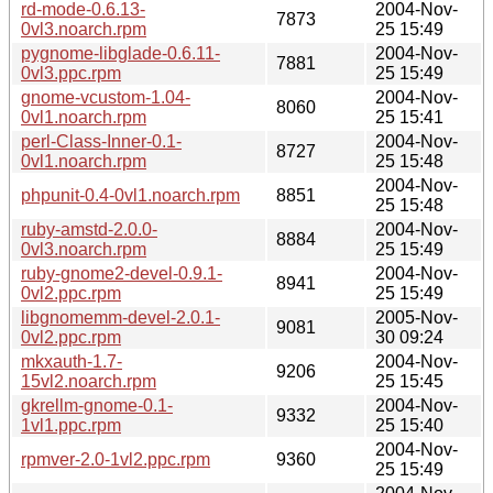
rd-mode-0.6.13-
2004-Nov-
7873
0vl3.noarch.rpm
25 15:49
pygnome-libglade-0.6.11-
2004-Nov-
7881
0vl3.ppc.rpm
25 15:49
gnome-vcustom-1.04-
2004-Nov-
8060
0vl1.noarch.rpm
25 15:41
perl-Class-Inner-0.1-
2004-Nov-
8727
0vl1.noarch.rpm
25 15:48
2004-Nov-
phpunit-0.4-0vl1.noarch.rpm
8851
25 15:48
ruby-amstd-2.0.0-
2004-Nov-
8884
0vl3.noarch.rpm
25 15:49
ruby-gnome2-devel-0.9.1-
2004-Nov-
8941
0vl2.ppc.rpm
25 15:49
libgnomemm-devel-2.0.1-
2005-Nov-
9081
0vl2.ppc.rpm
30 09:24
mkxauth-1.7-
2004-Nov-
9206
15vl2.noarch.rpm
25 15:45
gkrellm-gnome-0.1-
2004-Nov-
9332
1vl1.ppc.rpm
25 15:40
2004-Nov-
rpmver-2.0-1vl2.ppc.rpm
9360
25 15:49