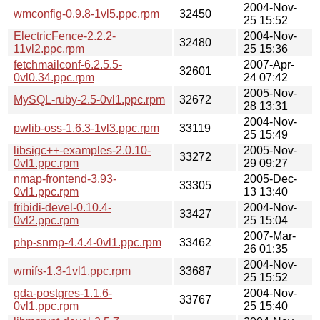
2004-Nov-
wmconfig-0.9.8-1vl5.ppc.rpm
32450
25 15:52
ElectricFence-2.2.2-
2004-Nov-
32480
11vl2.ppc.rpm
25 15:36
fetchmailconf-6.2.5.5-
2007-Apr-
32601
0vl0.34.ppc.rpm
24 07:42
2005-Nov-
MySQL-ruby-2.5-0vl1.ppc.rpm
32672
28 13:31
2004-Nov-
pwlib-oss-1.6.3-1vl3.ppc.rpm
33119
25 15:49
libsigc++-examples-2.0.10-
2005-Nov-
33272
0vl1.ppc.rpm
29 09:27
nmap-frontend-3.93-
2005-Dec-
33305
0vl1.ppc.rpm
13 13:40
fribidi-devel-0.10.4-
2004-Nov-
33427
0vl2.ppc.rpm
25 15:04
2007-Mar-
php-snmp-4.4.4-0vl1.ppc.rpm
33462
26 01:35
2004-Nov-
wmifs-1.3-1vl1.ppc.rpm
33687
25 15:52
gda-postgres-1.1.6-
2004-Nov-
33767
0vl1.ppc.rpm
25 15:40