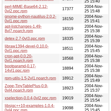
25 15:40
perl-MIME-Base64-2.12-
2004-Nov-
17377
0vl2.ppc.rpm
25 15:48
gnome-python-nautilus-2.0.2-
2004-Nov-
18150
0vl1.ppc.rpm
25 15:41
apt-listchanges-1.49-
2004-Nov-
18319
8vl7.noarch.rpm
25 15:38
2004-Nov-
detex-2.7-0vl3.ppc.rpm
18335
25 15:39
libraw1394-devel-0.10.0-
2004-Nov-
18511
0vl1.ppc.rpm
25 15:45
cron-apt-0.0.20-
2004-Nov-
18568
0vl1.noarch.rpm
25 15:38
bootparamd-0.17-
2004-Nov-
18894
14vl1.ppc.rpm
25 15:38
2004-Nov-
rpm-utils-1.5-2vl1.noarch.rpm
18912
25 15:49
Zope-TinyTablePlus-0.9-
2004-Nov-
18923
0vl4.noarch.rpm
25 15:37
2004-Nov-
xselection-0.0.4-0vl2.ppc.rpm
19019
25 15:54
libsigc++10-examples-1.0.4-
2004-Nov-
19098
0vl4.ppc.rpm
25 15:45